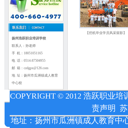
【挖机毕业学员风采留影】
扬州浩跃职业培训学校
联系人：孙老师
手 机：18051051165
电 话：0514-87504955
邮 箱：czdgpx@126.com
地 址：扬州市瓜洲镇成人教育
中心校
COPYRIGHT © 2012 浩跃职业培
责声明
苏
地址：扬州市瓜洲镇成人教育中心校 报