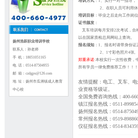
培训方式
：1、实行一对一指导，
2、在职人员可利用
培训目标
：毕业之后走向工作岗
证书颁发
：
叉车培训每月安排2次考试，合
以在国家质检总局网站上查询。
扬州浩跃职业培训学校
报名须知
：1、报名时请带身份证
联系人：孙老师
2、1寸彩色照片4张,
手 机：18051051165
郑重承诺
:本校实行一次性收费，
电 话：0514-87504955
所有学员一律免费推荐工作！！
邮 箱：czdgpx@126.com
地 址：扬州市瓜洲镇成人教育
友情提醒：电工、叉车、电
业资格等级证。
中心校
全国免费咨询热线：
400-66
镇江报名热线：
0511-89985
扬州报名热线：0514-8750495
常州报名热线：0519-8988608
仪征报名热线：0514-8343597