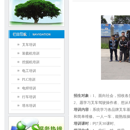
叉车培训
装载机培训
挖掘机培训
电工培训
PLC培训
电焊培训
招生对象
：1、面向社会，招收各
行车培训
2、愿学习叉车驾驶操作者、想从
塔吊培训
培训内容
：系统学习各品牌叉车
和简单维修。一人一车，能熟练
培训课时
：约7天30课时、